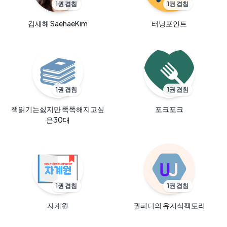
1
권 겹침
1
권 겹침
김새해 SaehaeKim
터닝포인트
1
권 겹침
1
권 겹침
책읽기는싫지만 똑똑해지고싶
포크포크
은30대
1
권 겹침
1
권 겹침
자계원
권피디의 유지식팩토리