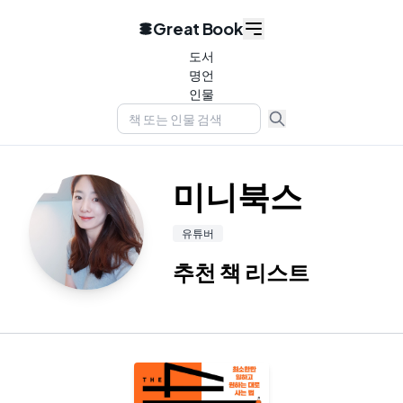
Great Book
도서
명언
인물
미니북스
유튜버
추천 책 리스트