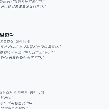
일을 동시에 망치는 기술이다.
”
 아니라 성공 목록에서 나온다.
”
 일한다
,윤동준역
· 명언
15
개
표가 아니다. 부자처럼 사는 것이 목표다.
”
른 형태다 — 생각하지 않아도 되니까.
”
 없다. 중요한 일만 하면 된다.
”
매스터스저, 이지연역
· 명언
15
개
 것이다.
”
무도 하지 않는 것이다.
”
만이 진정한 진보다.
”