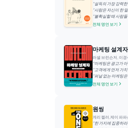
“
설득의 가장 강력한
“
사람은 자신이 한 
“
불확실할 때 사람들
전체 명언 보기
마케팅 설계자
러셀 브런슨저, 이
“
마케팅은 광고가 아
“
고객에게 먼저 가치
“
퍼널 없는 마케팅은 
전체 명언 보기
원씽
게리 켈러,제이 파파
“
한 가지에 집중하라.