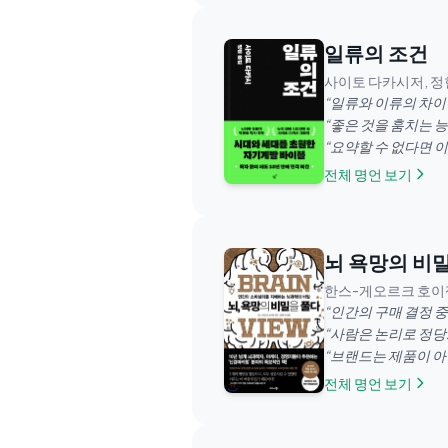
일류의 조건
사이토 다카시저, 
“
일류와 이류의 차이
“
좋은 것을 훔치는 
“
요약할 수 없다면 
전체 명언 보기
뇌 욕망의 비
한스-게오르크 호이
“
인간의 구매 결정 
“
사람은 논리로 정당
“
브랜드는 제품이 아
전체 명언 보기