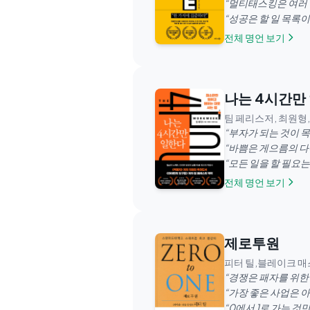
“
멀티태스킹은 여러 
“
성공은 할 일 목록이
전체 명언 보기
나는 4시간만
팀 페리스저, 최원형
“
부자가 되는 것이 목
“
바쁨은 게으름의 다
“
모든 일을 할 필요는
전체 명언 보기
제로투원
피터 틸,블레이크 
“
경쟁은 패자를 위한
“
가장 좋은 사업은 아
“
0에서 1로 가는 것