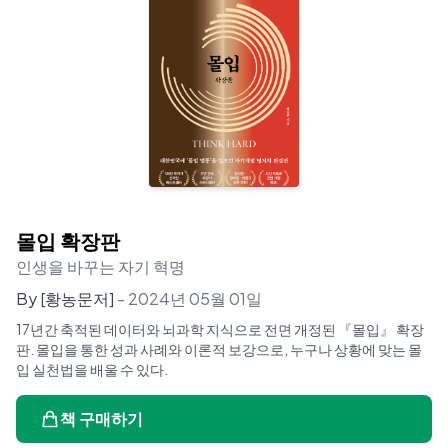
몰입 확장판
인생을 바꾸는 자기 혁명
By
[황농문저]
-
2024년 05월 01일
17년간 축적된 데이터와 뇌과학 지식으로 전면 개정된 『몰입』 확장
판. 몰입을 통한 성과 사례와 이론적 보강으로, 누구나 상황에 맞는 몰
입 실천법을 배울 수 있다.
책 구매하기