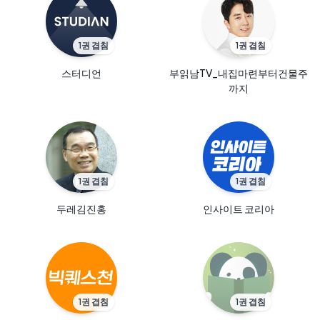
1
권 겹침
1
권 겹침
스터디언
부읽남TV_내집마련부터건물주
까지
1
권 겹침
1
권 겹침
두레김진홍
인사이트 코리아
1
권 겹침
1
권 겹침